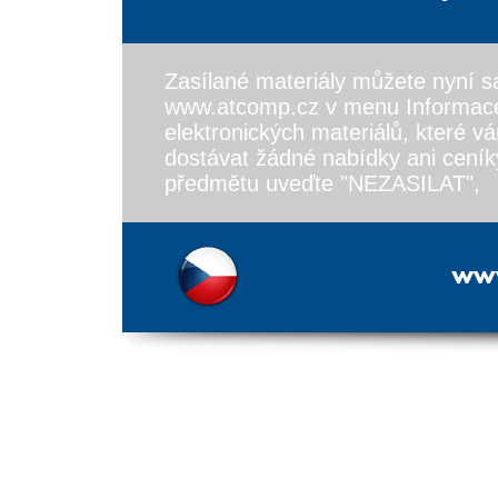
Zasílané materiály můžete nyní 
www.atcomp.cz v menu Informace/
elektronických materiálů, které 
dostávat žádné nabídky ani ceníky
předmětu uveďte "NEZASILAT",