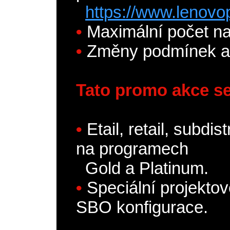
https://www.lenovo
•
Maximální počet na
•
Změny podmínek a
Tato promo akce 
•
Etail, retail, subdi
na programech
Gold a Platinum.
•
Speciální projekto
SBO konfigurace.