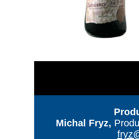
S pozdravem
ATC Team
Produ
Michal Fryz,
Produ
fryz