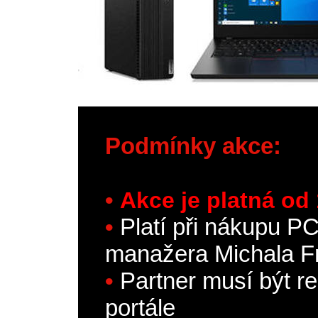
Podmínky akce:
•
Akce je platná od 
•
Platí při nákupu 
manažera Michala F
•
Partner musí být r
portále