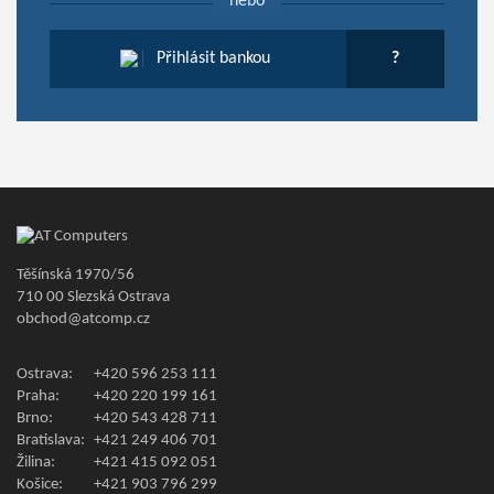
nebo
Přihlásit bankou
?
Těšínská 1970/56
710 00 Slezská Ostrava
obchod@atcomp.cz
Ostrava:
+420 596 253 111
Praha:
+420 220 199 161
Brno:
+420 543 428 711
Bratislava:
+421 249 406 701
Žilina:
+421 415 092 051
Košice:
+421 903 796 299