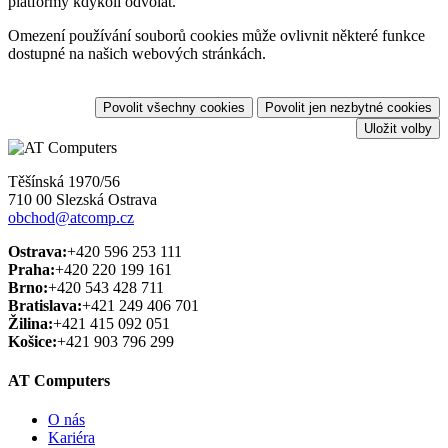
platformy kdykoli odvolat.
Omezení používání souborů cookies může ovlivnit některé funkce
dostupné na našich webových stránkách.
Povolit všechny cookies
Povolit jen nezbytné cookies
Uložit volby
Těšínská 1970/56
710 00 Slezská Ostrava
obchod@atcomp.cz
Ostrava:
+420 596 253 111
Praha:
+420 220 199 161
Brno:
+420 543 428 711
Bratislava:
+421 249 406 701
Žilina:
+421 415 092 051
Košice:
+421 903 796 299
AT Computers
O nás
Kariéra