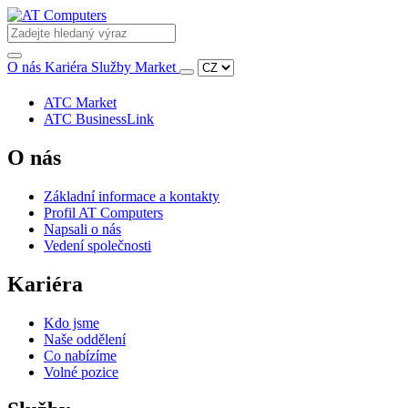
O nás
Kariéra
Služby
Market
ATC Market
ATC BusinessLink
O nás
Základní informace a kontakty
Profil AT Computers
Napsali o nás
Vedení společnosti
Kariéra
Kdo jsme
Naše oddělení
Co nabízíme
Volné pozice