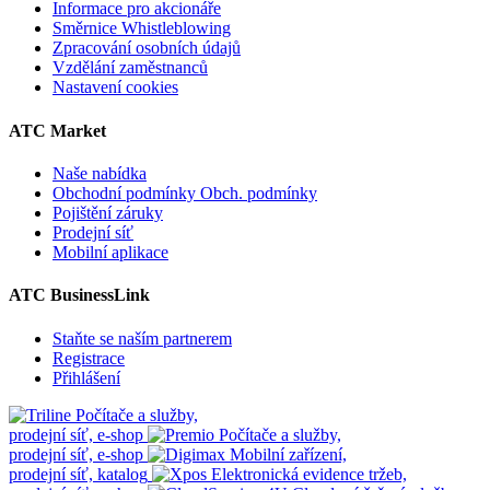
Informace pro akcionáře
Směrnice Whistleblowing
Zpracování osobních údajů
Vzdělání zaměstnanců
Nastavení cookies
ATC Market
Naše nabídka
Obchodní podmínky
Obch. podmínky
Pojištění záruky
Prodejní síť
Mobilní aplikace
ATC BusinessLink
Staňte se naším partnerem
Registrace
Přihlášení
Počítače a služby,
prodejní síť, e-shop
Počítače a služby,
prodejní síť, e-shop
Mobilní zařízení,
prodejní síť, katalog
Elektronická evidence tržeb,