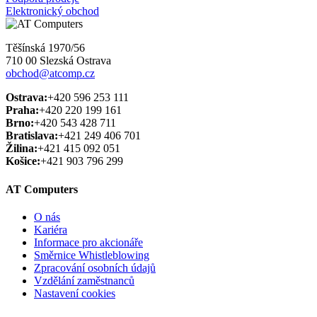
Elektronický obchod
Těšínská 1970/56
710 00 Slezská Ostrava
obchod@atcomp.cz
Ostrava:
+420 596 253 111
Praha:
+420 220 199 161
Brno:
+420 543 428 711
Bratislava:
+421 249 406 701
Žilina:
+421 415 092 051
Košice:
+421 903 796 299
AT Computers
O nás
Kariéra
Informace pro akcionáře
Směrnice Whistleblowing
Zpracování osobních údajů
Vzdělání zaměstnanců
Nastavení cookies