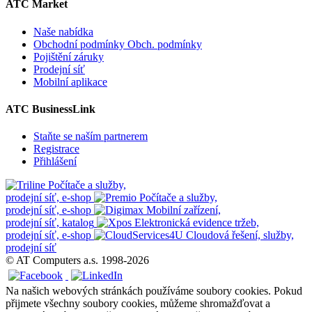
ATC Market
Naše nabídka
Obchodní podmínky
Obch. podmínky
Pojištění záruky
Prodejní síť
Mobilní aplikace
ATC BusinessLink
Staňte se naším partnerem
Registrace
Přihlášení
Počítače a služby,
prodejní síť, e-shop
Počítače a služby,
prodejní síť, e-shop
Mobilní zařízení,
prodejní síť, katalog
Elektronická evidence tržeb,
prodejní síť, e-shop
Cloudová řešení, služby,
prodejní síť
© AT Computers a.s. 1998-2026
Na našich webových stránkách používáme soubory cookies. Pokud
přijmete všechny soubory cookies, můžeme shromažďovat a