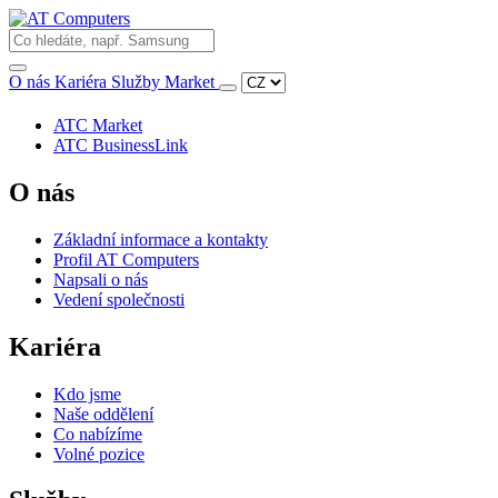
O nás
Kariéra
Služby
Market
ATC Market
ATC BusinessLink
O nás
Základní informace a kontakty
Profil AT Computers
Napsali o nás
Vedení společnosti
Kariéra
Kdo jsme
Naše oddělení
Co nabízíme
Volné pozice