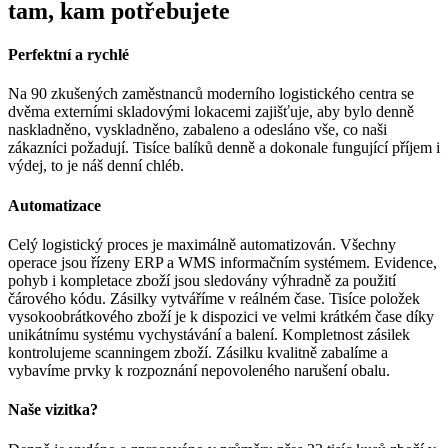
tam, kam potřebujete
Perfektní a rychlé
Na 90 zkušených zaměstnanců moderního logistického centra se
dvěma externími skladovými lokacemi zajišťuje, aby bylo denně
naskladněno, vyskladněno, zabaleno a odesláno vše, co naši
zákazníci požadují. Tisíce balíků denně a dokonale fungující příjem i
výdej, to je náš denní chléb.
Automatizace
Celý logistický proces je maximálně automatizován. Všechny
operace jsou řízeny ERP a WMS informačním systémem. Evidence,
pohyb i kompletace zboží jsou sledovány výhradně za použití
čárového kódu. Zásilky vytváříme v reálném čase. Tisíce položek
vysokoobrátkového zboží je k dispozici ve velmi krátkém čase díky
unikátnímu systému vychystávání a balení. Kompletnost zásilek
kontrolujeme scanningem zboží. Zásilku kvalitně zabalíme a
vybavíme prvky k rozpoznání nepovoleného narušení obalu.
Naše vizitka?