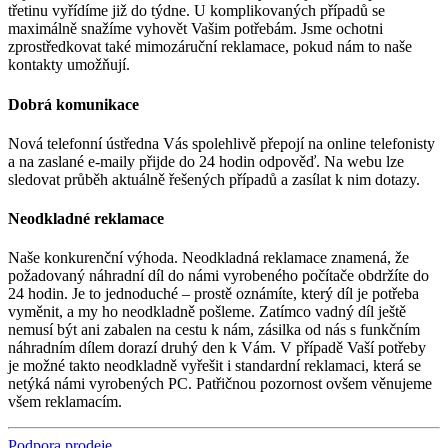
třetinu vyřídíme již do týdne. U komplikovaných případů se
maximálně snažíme vyhovět Vašim potřebám. Jsme ochotni
zprostředkovat také mimozáruční reklamace, pokud nám to naše
kontakty umožňují.
Dobrá komunikace
Nová telefonní ústředna Vás spolehlivě přepojí na online telefonisty
a na zaslané e-maily přijde do 24 hodin odpověď. Na webu lze
sledovat průběh aktuálně řešených případů a zasílat k nim dotazy.
Neodkladné reklamace
Naše konkurenční výhoda. Neodkladná reklamace znamená, že
požadovaný náhradní díl do námi vyrobeného počítače obdržíte do
24 hodin. Je to jednoduché – prostě oznámíte, který díl je potřeba
vyměnit, a my ho neodkladně pošleme. Zatímco vadný díl ještě
nemusí být ani zabalen na cestu k nám, zásilka od nás s funkčním
náhradním dílem dorazí druhý den k Vám. V případě Vaší potřeby
je možné takto neodkladně vyřešit i standardní reklamaci, která se
netýká námi vyrobených PC. Patřičnou pozornost ovšem věnujeme
všem reklamacím.
Podpora prodeje