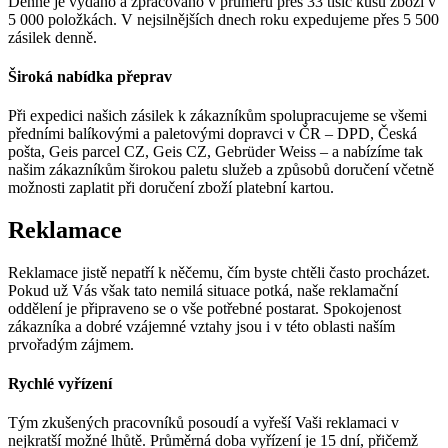
Denně je vydáno a zpracováno v průměru přes 33 tisíc kusů zboží v
5 000 položkách. V nejsilnějších dnech roku expedujeme přes 5 500
zásilek denně.
Široká nabídka přeprav
Při expedici našich zásilek k zákazníkům spolupracujeme se všemi
předními balíkovými a paletovými dopravci v ČR – DPD, Česká
pošta, Geis parcel CZ, Geis CZ, Gebrüder Weiss – a nabízíme tak
našim zákazníkům širokou paletu služeb a způsobů doručení včetně
možnosti zaplatit při doručení zboží platební kartou.
Reklamace
Reklamace jistě nepatří k něčemu, čím byste chtěli často procházet.
Pokud už Vás však tato nemilá situace potká, naše reklamační
oddělení je připraveno se o vše potřebné postarat. Spokojenost
zákazníka a dobré vzájemné vztahy jsou i v této oblasti naším
prvořadým zájmem.
Rychlé vyřízení
Tým zkušených pracovníků posoudí a vyřeší Vaši reklamaci v
nejkratší možné lhůtě. Průměrná doba vyřízení je 15 dní, přičemž