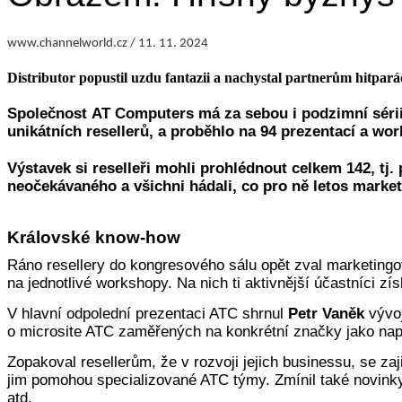
www.channelworld.cz / 11. 11. 2024
Distributor popustil uzdu fantazii a nachystal partnerům hitpar
Společnost
AT Computers
má za sebou i podzimní sérii
unikátních resellerů, a proběhlo na 94 prezentací a wor
Výstavek si reselleři mohli prohlédnout celkem 142, tj
neočekávaného a všichni hádali, co pro ně letos market
Královské know-how
Ráno resellery do kongresového sálu opět zval marketingo
na jednotlivé workshopy. Na nich ti aktivnější účastníci z
V hlavní odpolední prezentaci ATC shrnul
Petr Vaněk
vývoj
o microsite ATC zaměřených na konkrétní značky jako např
Zopakoval resellerům, že v rozvoji jejich businessu, se za
jim pomohou specializované ATC týmy. Zmínil také novinky
atd.