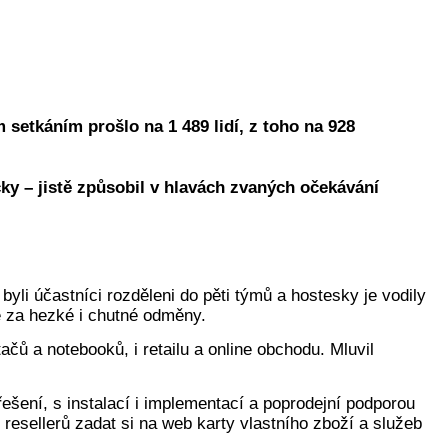
setkáním prošlo na 1 489 lidí, z toho na 928
ky – jistě způsobil v hlavách zvaných očekávání
yli účastníci rozděleni do pěti týmů a hostesky je vodily
le za hezké i chutné odměny.
ačů a notebooků, i retailu a online obchodu. Mluvil
řešení, s instalací i implementací a poprodejní podporou
esellerů zadat si na web karty vlastního zboží a služeb