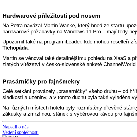
Hardwarové příležitosti pod nosem
Na Petra navázal Martin Wanke, který hned ze startu upoz
hardwarové požadavky na Windows 11 Pro – mají tedy nej
Upozornil také na program iLeader, kde mohou reselleři zí
Tichopáda
.
Martin se věnoval také detailnějšímu pohledu na XaaS a př
zlatých vítězství v česko-slovenské anketě ChannelWorld 
Prasárničky pro fajnšmekry
Celé setkání provázely „prasárničky“ všeho druhu – od hř
sladkosti a uzeniny, a v tomto duchu byla také vyladěna v
Na různých místech hotelu byly rozmístěny dřevěné stánky
zákusky a zmrzlinou, stánek s výběrovou kávou pro fajnš
Napsali o nás
Vedení společnosti