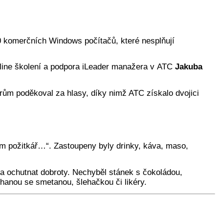
00 komerčních Windows počítačů, které nesplňují
 online školení a podpora iLeader manažera v ATC
Jakuba
erům poděkoval za hlasy, díky nimž ATC získalo dvojici
em požitkář…“. Zastoupeny byly drinky, káva, maso,
 a ochutnat dobroty. Nechyběl stánek s čokoládou,
hanou se smetanou, šlehačkou či likéry.