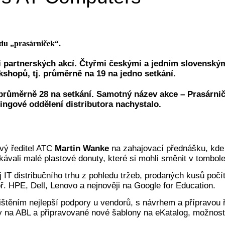
ádu „prasárniček“.
 partnerských akcí. Čtyřmi českými a jedním slovenským 
kshopů, tj. průměrně na 19 na jedno setkání.
. průměrně 28 na setkání. Samotný název akce – Prasárnič
ingové oddělení distributora nachystalo.
vý ředitel ATC
Martin Wanke
na zahajovací přednášku, kde b
ískávali malé plastové donuty, které si mohli směnit v tombo
 IT distribučního trhu z pohledu tržeb, prodaných kusů počít
. HPE, Dell, Lenovo a nejnověji na Google for Education.
jištěním nejlepší podpory u vendorů, s návrhem a přípravou 
 na ABL a připravované nové šablony na eKatalog, možnost r