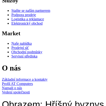
Služby
Staňte se naším partnerem
Podpora prodeje
Logistika a reklamace
Elektronický obchod
Market
Naše nabídka
Prodejní síť
Obchodní podmínky
Servisní střediska
O nás
Základní informace a kontakty
Profil AT Computers
Napsali o nás
Vedení společnosti
Obrazem: Hříšný byznys