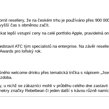
ornil resellery, že na českém trhu je používáno přes 900 0
vyšší čas s obměnou začít.
skat lepší vstupní ceny na celé portfolio Apple, pravidelná
edstavil ATC tým specialistů na enterprise. Na závěr resell
Awards pro loňský rok.
íšného welcome drinku přes tematická trička s nápisem „Js
ýzdoba.
, u nichž se zákazníci mohli v průběhu celého dne zastavit
mekry značky Rebelbean či jeden další s kávou různě namíc