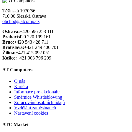
Těšínská 1970/56
710 00 Slezská Ostrava
obchod@atcomp.cz
Ostrava:
+420 596 253 111
Praha:
+420 220 199 161
Brno:
+420 543 428 711
Bratislava:
+421 249 406 701
Žilina:
+421 415 092 051
Košice:
+421 903 796 299
AT Computers
O nás
Kariéra
Informace pro akcionáře
Směrnice Whistleblowing
Zpracování osobních údajů
Vzdělání zaměstnanců
Nastavení cookies
ATC Market