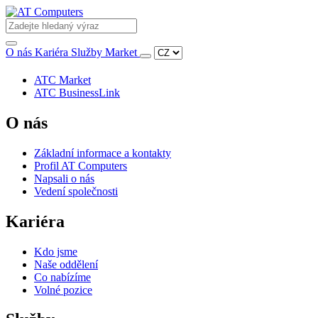
O nás
Kariéra
Služby
Market
ATC Market
ATC BusinessLink
O nás
Základní informace a kontakty
Profil AT Computers
Napsali o nás
Vedení společnosti
Kariéra
Kdo jsme
Naše oddělení
Co nabízíme
Volné pozice